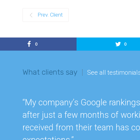
Prev. Client
0
0
What clients say
See all testimonial
“My company’s Google rankings a
after just a few months of work
received from their team has c
expectations.”