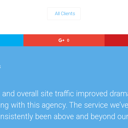
All Clients
0
s
nd overall site traffic improved drama
ing with this agency. The service we’v
onsistently been above and beyond ou