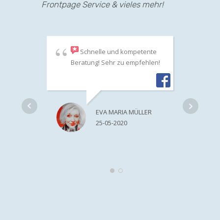
Frontpage Service & vieles mehr!
Schnelle und kompetente
Beratung! Sehr zu empfehlen!
trei
vor
Auf
EVA MARIA MÜLLER
25-05-2020